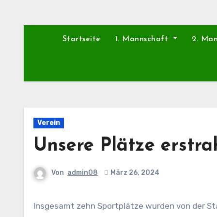
Startseite
1. Mannschaft
2. Ma
Verein
Unsere Plätze erstra
Von
admin08
März 26, 2024
Insgesamt zehn Sportplätze wurden von der Stadt Jülich nun mit neuen LED-Strahlern ausgestattet. Über