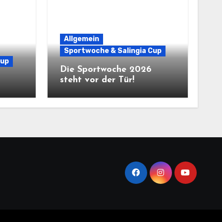
Allgemein
Sportwoche & Salingia Cup
Cup
Die Sportwoche 2026
steht vor der Tür!