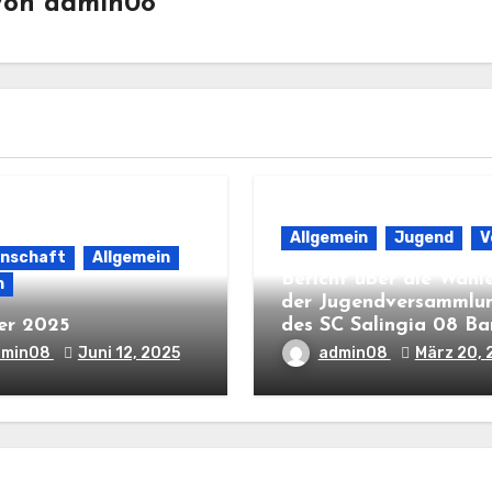
Von
admin08
Allgemein
Jugend
V
nnschaft
Allgemein
Bericht über die Wahl
n
der Jugendversammlu
er 2025
des SC Salingia 08 B
dmin08
Juni 12, 2025
admin08
März 20, 