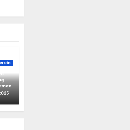
erein
en
ng
armen
2025