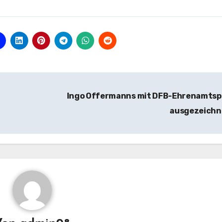
Ingo Offermanns mit DFB-Ehrenamtsp
ausgezeich