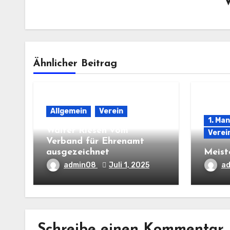
Ähnlicher Beitrag
Allgemein
Verein
1. Ma
Walter Riesen vom
Verei
Verband für Ehrenamt
ausgezeichnet
Meist
admin08
Juli 1, 2025
a
Schreibe einen Kommentar