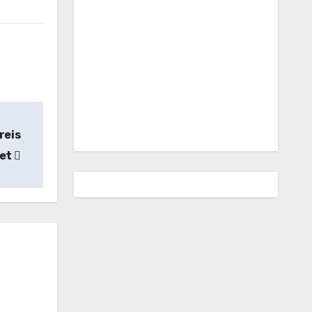
reis
net