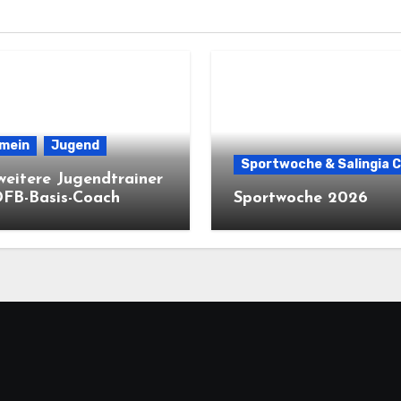
emein
Jugend
Sportwoche & Salingia 
weitere Jugendtrainer
DFB-Basis-Coach
Sportwoche 2026