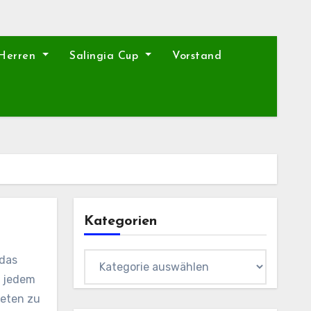
 Herren
Salingia Cup
Vorstand
Kategorien
Kategorien
 das
t jedem
ieten zu