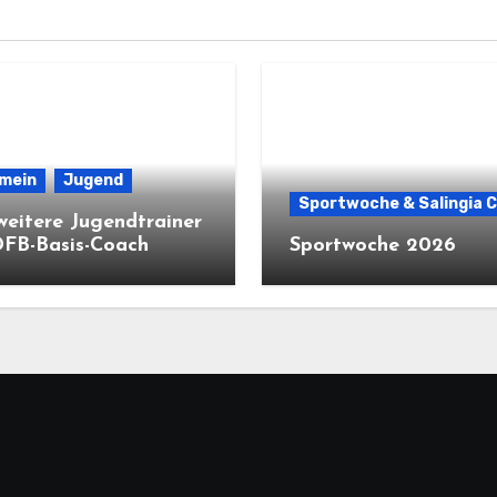
emein
Jugend
Sportwoche & Salingia 
weitere Jugendtrainer
DFB-Basis-Coach
Sportwoche 2026