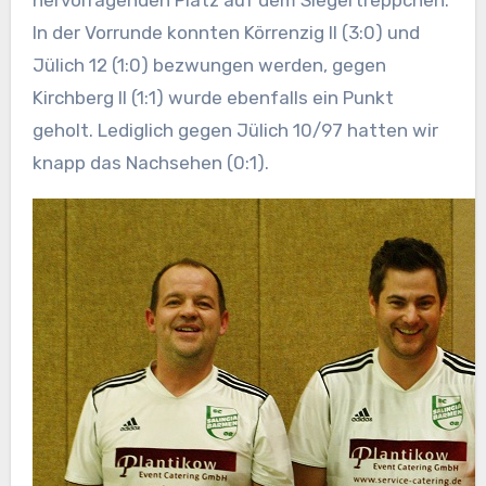
In der Vorrunde konnten Körrenzig II (3:0) und
Jülich 12 (1:0) bezwungen werden, gegen
Kirchberg II (1:1) wurde ebenfalls ein Punkt
geholt. Lediglich gegen Jülich 10/97 hatten wir
knapp das Nachsehen (0:1).