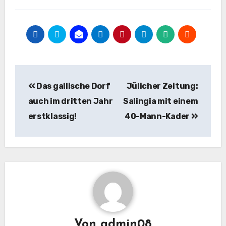
Beitragsnavigation
Das gallische Dorf
Jülicher Zeitung:
auch im dritten Jahr
Salingia mit einem
erstklassig!
40-Mann-Kader
Von
admin08