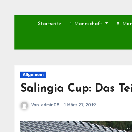
Startseite
1. Mannschaft
2. Ma
Allgemein
Salingia Cup: Das Te
Von
admin08
März 27, 2019