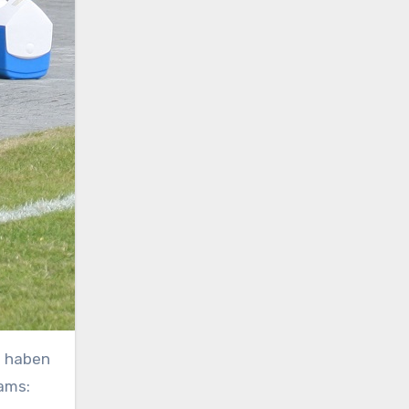
s haben
eams: