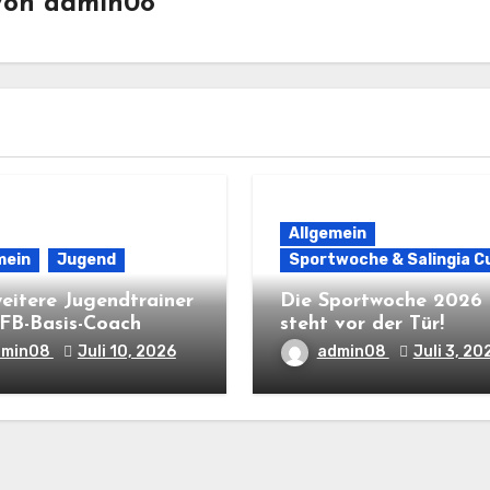
Von
admin08
Allgemein
mein
Jugend
Sportwoche & Salingia C
weitere Jugendtrainer
Die Sportwoche 2026
FB-Basis-Coach
steht vor der Tür!
dmin08
Juli 10, 2026
admin08
Juli 3, 20