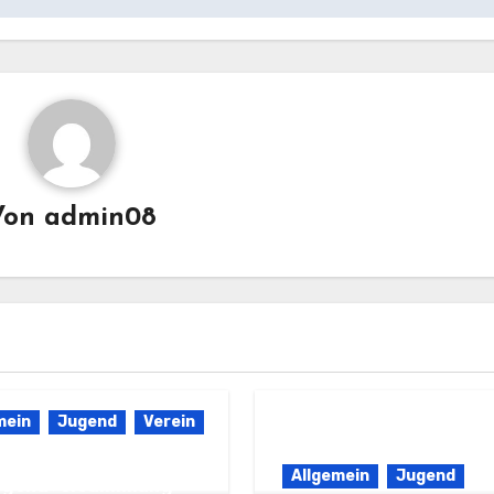
Von
admin08
mein
Jugend
Verein
ht über die Wahlen
Allgemein
Jugend
ugendversammlung