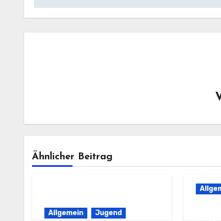
Ähnlicher Beitrag
Allge
Beric
Allgemein
Jugend
der J