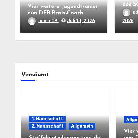
des S
Vier weitere Jugendtrainer
a
nun DFB-Basis-Coach
admin08
Juli 10, 2026
2025
Versäumt
1. Mannschaft
Allg
2. Mannschaft
Allgemein
Vier 
Staffeleinteilungen sind da
nun 