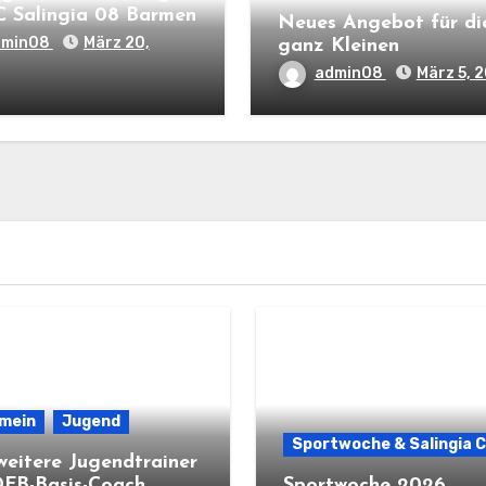
C Salingia 08 Barmen
Neues Angebot für di
dmin08
März 20,
ganz Kleinen
admin08
März 5, 
emein
Jugend
Sportwoche & Salingia 
weitere Jugendtrainer
DFB-Basis-Coach
Sportwoche 2026