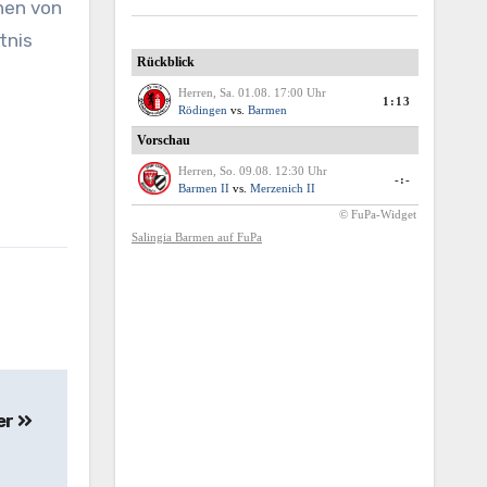
hen von
tnis
er