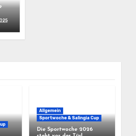
e
2025
Allgemein
Sportwoche & Salingia Cup
Cup
Die Sportwoche 2026
steht vor der Tür!