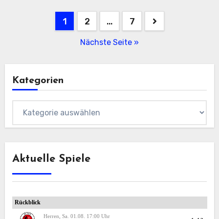
Beitragsnavigation
1
2
…
7
Nächste Seite »
Kategorien
Kategorien
Aktuelle Spiele