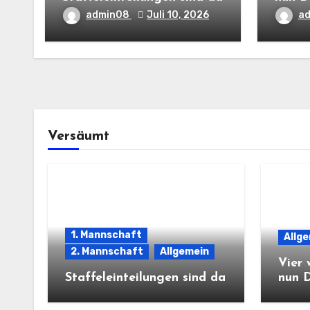
admin08
Juli 10, 2026
a
Versäumt
1. Mannschaft
Allg
2. Mannschaft
Allgemein
Vier 
Staffeleinteilungen sind da
nun 