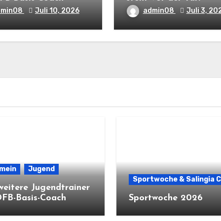
dmin08
Juli 10, 2026
admin08
Juli 3, 20
emein
Jugend
Sportwoche & Salingia 
weitere Jugendtrainer
DFB-Basis-Coach
Sportwoche 2026