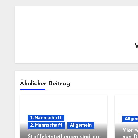
Ähnlicher Beitrag
1. Mannschaft
Allge
2. Mannschaft
Allgemein
Vier 
Staffeleinteilungen sind da
nun D