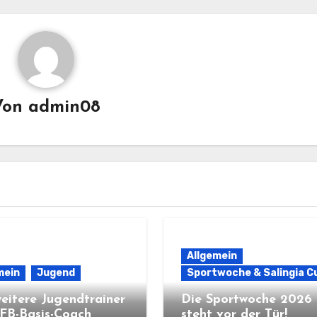
Von
admin08
Allgemein
mein
Jugend
Sportwoche & Salingia C
weitere Jugendtrainer
Die Sportwoche 2026
FB-Basis-Coach
steht vor der Tür!