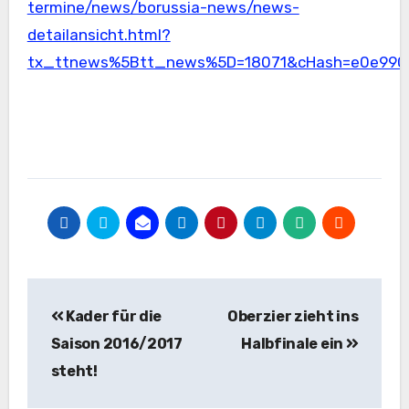
termine/news/borussia-news/news-
detailansicht.html?
tx_ttnews%5Btt_news%5D=18071&cHash=e0e990
Beitragsnavigation
Kader für die
Oberzier zieht ins
Saison 2016/2017
Halbfinale ein
steht!