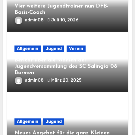
Vier weitere Jugendtrainer nun DFB-
Basis-Coach
admin08
Juli 10, 2026
Allgemein
Jugend
Verein
Bericht über die Wahlen der
Jugendversammlung des SC Salingia 08
Barmen
admin08
März 20, 2025
Allgemein
Jugend
Neues Angebot für die ganz Kleinen