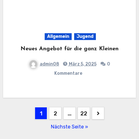
Allgemein
Jugend
Neues Angebot für die ganz Kleinen
admin08
März 5, 2025
0
Kommentare
Beitragsnavigation
1
2
…
22
Nächste Seite »