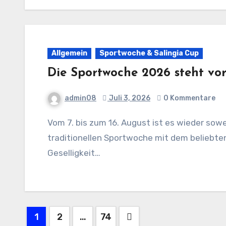
Allgemein
Sportwoche & Salingia Cup
Die Sportwoche 2026 steht vor
admin08
Juli 3, 2026
0 Kommentare
Vom 7. bis zum 16. August ist es wieder soweit: Der SC Salingia 08 Barmen lädt zur
traditionellen Sportwoche mit dem beliebten 
Geselligkeit…
Beitragsnavigation
1
2
…
74