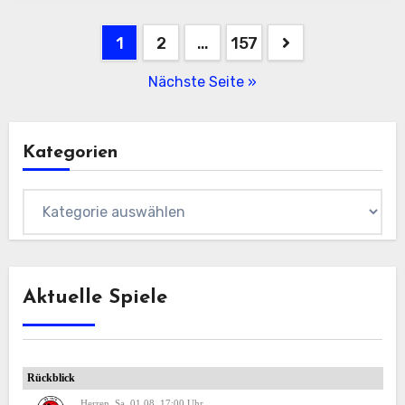
Beitragsnavigation
1
2
…
157
Nächste Seite »
Kategorien
Kategorien
Aktuelle Spiele