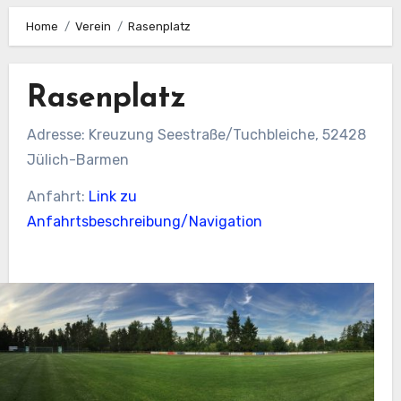
Home
Verein
Rasenplatz
Rasenplatz
Adresse: Kreuzung Seestraße/Tuchbleiche, 52428
Jülich-Barmen
Anfahrt:
Link zu
Anfahrtsbeschreibung/Navigation