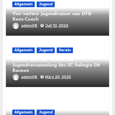
Allgemein
Jugend
Vier weitere Jugendtrainer nun DFB-
Basis-Coach
admin08
Juli 10, 2026
Allgemein
Jugend
Verein
Bericht über die Wahlen der
Jugendversammlung des SC Salingia 08
Barmen
admin08
März 20, 2025
Allgemein
Jugend