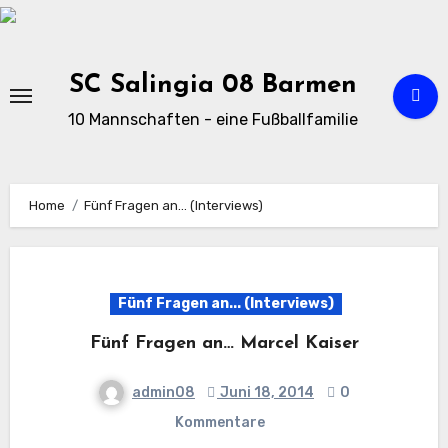
Zu
Inhalten
springen
SC Salingia 08 Barmen
10 Mannschaften - eine Fußballfamilie
Home
Fünf Fragen an… (Interviews)
Fünf Fragen an... (Interviews)
Fünf Fragen an… Marcel Kaiser
admin08
Juni 18, 2014
0
Kommentare