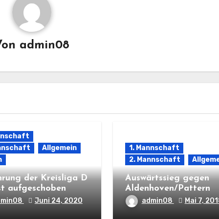
Von
admin08
nnschaft
nnschaft
Allgemein
1. Mannschaft
n
2. Mannschaft
Allgeme
hrung der Kreisliga D
Auswärtssieg gegen
st aufgeschoben
Aldenhoven/Pattern
dmin08
Juni 24, 2020
admin08
Mai 7, 20