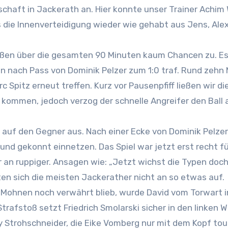
die Innenverteidigung wieder wie gehabt aus Jens, Alex
ließen über die gesamten 90 Minuten kaum Chancen zu. E
n nach Pass von Dominik Pelzer zum 1:0 traf. Rund zehn
 Spitz erneut treffen. Kurz vor Pausenpfiff ließen wir di
 kommen, jedoch verzog der schnelle Angreifer den Ball 
auf den Gegner aus. Nach einer Ecke von Dominik Pelze
und gekonnt einnetzen. Das Spiel war jetzt erst recht f
 an ruppiger. Ansagen wie: „Jetzt wichst die Typen doc
lten sich die meisten Jackerather nicht an so etwas auf.
Mohnen noch verwährt blieb, wurde David vom Torwart i
trafstoß setzt Friedrich Smolarski sicher in den linken W
y Strohschneider, die Eike Vomberg nur mit dem Kopf to