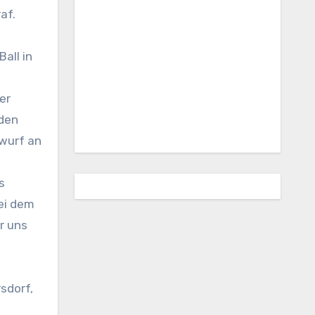
af.
all in
er
 den
rwurf an
s
Bei dem
r uns
sdorf,