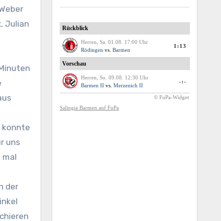
, Julian
s
 Minuten
e
aus
r konnte
ür uns
h mal
n der
inkel
uchieren