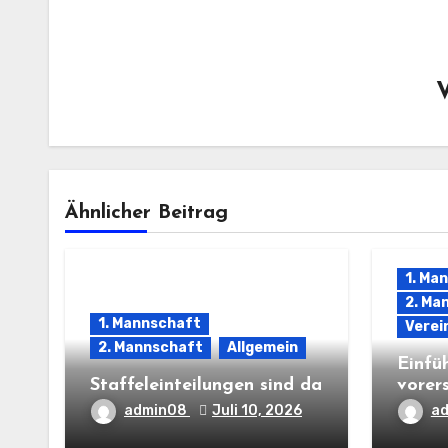
Ähnlicher Beitrag
1. Ma
2. Ma
1. Mannschaft
Verei
2. Mannschaft
Allgemein
Einfü
Staffeleinteilungen sind da
vorer
admin08
Juli 10, 2026
a