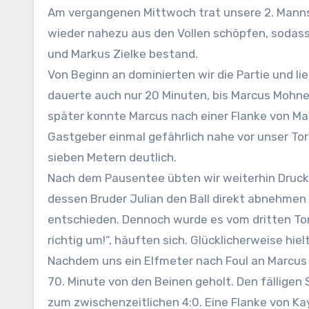
Am vergangenen Mittwoch trat unsere 2. Mannschaft in Jackerath an. Hier konnte unser Trainer Achim Weber
wieder nahezu aus den Vollen schöpfen, sodass 
und Markus Zielke bestand.
Von Beginn an dominierten wir die Partie und 
dauerte auch nur 20 Minuten, bis Marcus Mohne
später konnte Marcus nach einer Flanke von Marc
Gastgeber einmal gefährlich nahe vor unser Tor
sieben Metern deutlich.
Nach dem Pausentee übten wir weiterhin Druck 
dessen Bruder Julian den Ball direkt abnehmen 
entschieden. Dennoch wurde es vom dritten Tor
richtig um!“, häuften sich. Glücklicherweise hie
Nachdem uns ein Elfmeter nach Foul an Marcus 
70. Minute von den Beinen geholt. Den fälligen S
zum zwischenzeitlichen 4:0. Eine Flanke von Ka