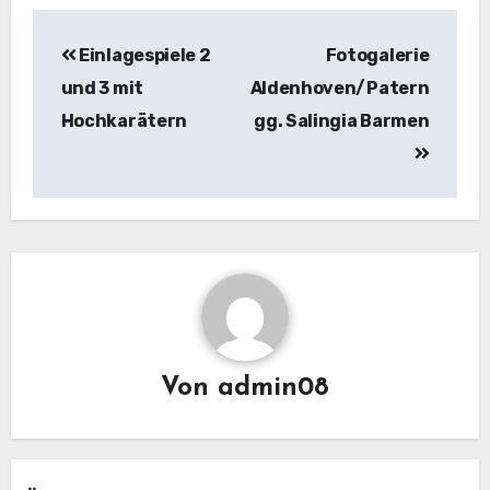
Beitragsnavigation
Einlagespiele 2
Fotogalerie
und 3 mit
Aldenhoven/Patern
Hochkarätern
gg. Salingia Barmen
Von
admin08