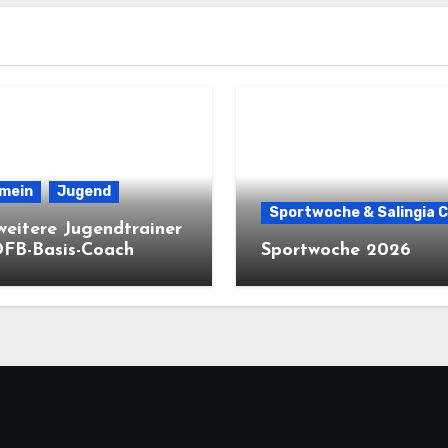
emein
Jugend
Sportwoche & Salingia 
weitere Jugendtrainer
DFB-Basis-Coach
Sportwoche 2026