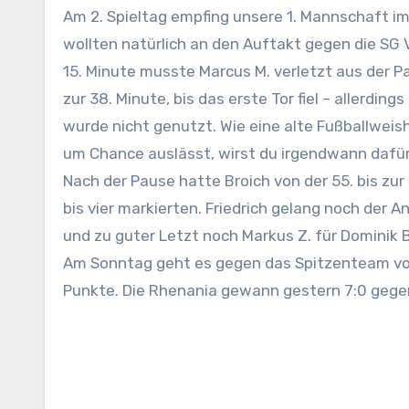
Am 2. Spieltag empfing unsere 1. Mannschaft im 2. Heimspiel die neuformierte Mannschaft aus Broich/Tetz. Wir
wollten natürlich an den Auftakt gegen die SG V
15. Minute musste Marcus M. verletzt aus der Pa
zur 38. Minute, bis das erste Tor fiel – allerding
wurde nicht genutzt. Wie eine alte Fußballwei
um Chance auslässt, wirst du irgendwann dafür b
Nach der Pause hatte Broich von der 55. bis zur 
bis vier markierten. Friedrich gelang noch der 
und zu guter Letzt noch Markus Z. für Dominik B
Am Sonntag geht es gegen das Spitzenteam vo
Punkte. Die Rhenania gewann gestern 7:0 gege