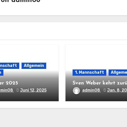
Von
admin08
nnschaft
Allgemein
n
1. Mannschaft
Allgeme
er 2025
Sven Weber kehrt zur
dmin08
Juni 12, 2025
admin08
Jan. 8, 2