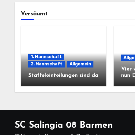
Versäumt
1. Mannschaft
Allg
2. Mannschaft
Allgemein
Vier 
Staffeleinteilungen sind da
nun 
SC Salingia 08 Barmen