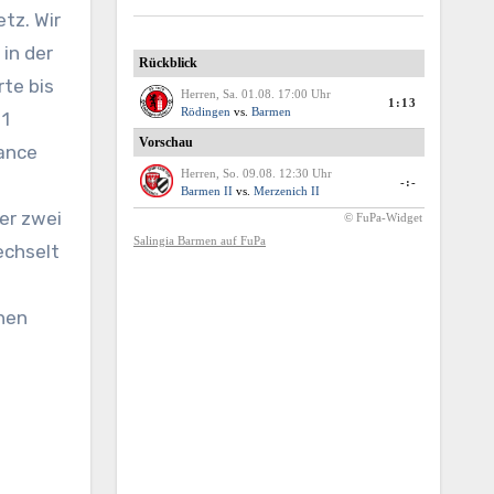
in der
rte bis
 1
hance
fer zwei
echselt
nen