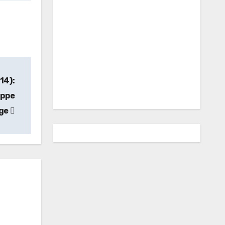
14):
appe
age