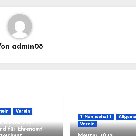
Von
admin08
mein
Verein
1. Mannschaft
Allgeme
r Riesen vom
Verein
nd für Ehrenamt
zeichnet
Meister 2025