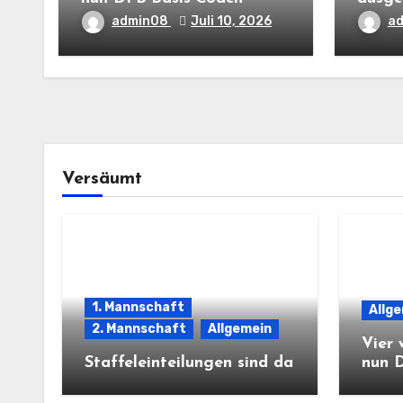
admin08
Juli 10, 2026
a
Versäumt
1. Mannschaft
Allg
2. Mannschaft
Allgemein
Vier 
Staffeleinteilungen sind da
nun 