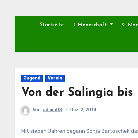
Startseite
1. Mannschaft
2. Ma
Jugend
Verein
Von der Salingia bis
Von
admin08
Dez. 2, 2014
Mit sieben Jahren begann Sonja Bartoschek das Fußballspielen bei der Salingia. Zehn Jahre später spielt sie in