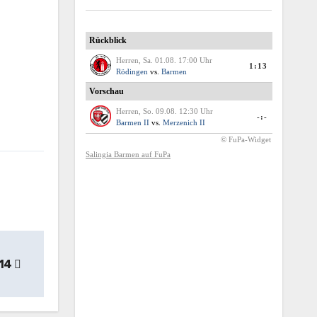
-
014