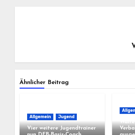
Ähnlicher Beitrag
Allge
Allgemein
Jugend
Walte
Vier weitere Jugendtrainer
Verba
nun DFB-Basis-Coach
ausge