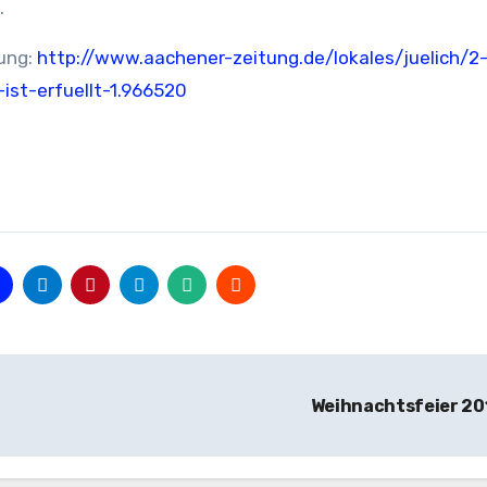
.
tung:
http://www.aachener-zeitung.de/lokales/juelich/2
ist-erfuellt-1.966520
Weihnachtsfeier 2