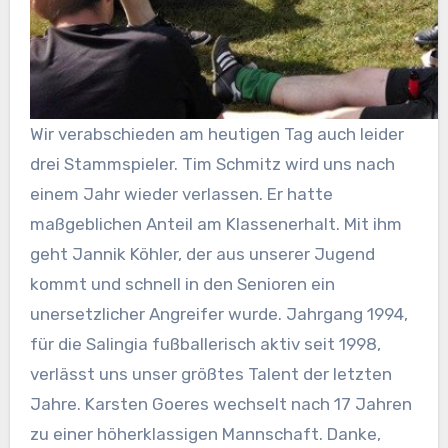
Wir verabschieden am heutigen Tag auch leider
drei Stamm
spieler. Tim Schmitz wird uns nach
einem Jahr wieder verlassen. Er hatte
maßgeblichen Anteil am Klassenerhalt. Mit ihm
geht Jannik Köhler, der aus unserer Jugend
kommt und schnell in den Senioren ein
unersetzlicher Angreifer wurde. Jahrgang 1994,
für die Salingia fußballerisch aktiv seit 1998,
verlässt uns unser größtes Talent der letzten
Jahre. Karsten Goeres wechselt nach 17 Jahren
zu einer höherklassigen Mannschaft. Danke,