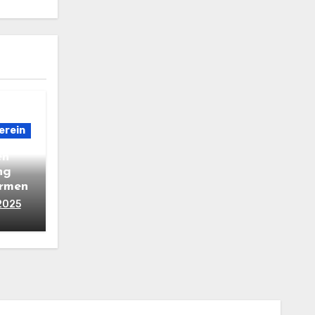
erein
en
ng
armen
2025