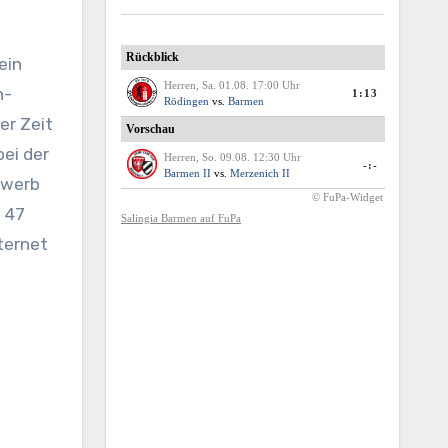
ein
n-
er Zeit
ei der
ewerb
 47
ternet