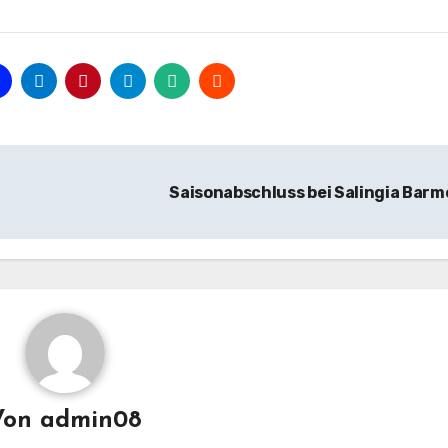
Saisonabschluss bei Salingia Bar
Von
admin08