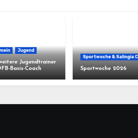
emein
Jugend
Sportwoche & Salingia 
weitere Jugendtrainer
DFB-Basis-Coach
Sportwoche 2026