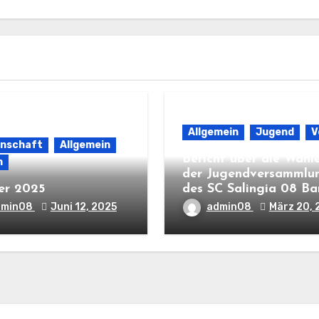
Allgemein
Jugend
V
nnschaft
Allgemein
Bericht über die Wahl
n
der Jugendversammlu
er 2025
des SC Salingia 08 B
dmin08
Juni 12, 2025
admin08
März 20, 