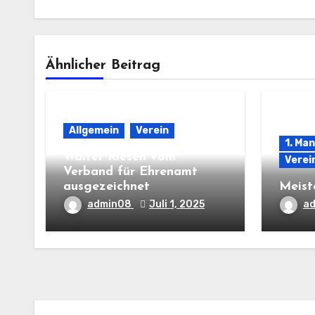
Ähnlicher Beitrag
Allgemein
Verein
1. Ma
Walter Riesen vom
Verei
Verband für Ehrenamt
ausgezeichnet
Meist
admin08
Juli 1, 2025
a