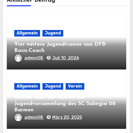
Ähnlicher Beitrag
Allgemein
Jugend
Vier weitere Jugendtrainer nun DFB-
Basis-Coach
admin08
Juli 10, 2026
Allgemein
Jugend
Verein
Bericht über die Wahlen der
Jugendversammlung des SC Salingia 08
Barmen
admin08
März 20, 2025