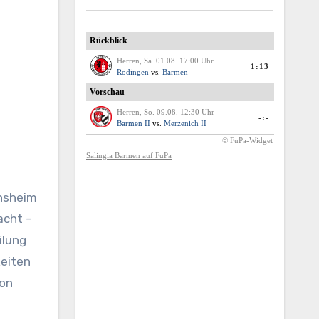
insheim
acht –
ilung
keiten
hon