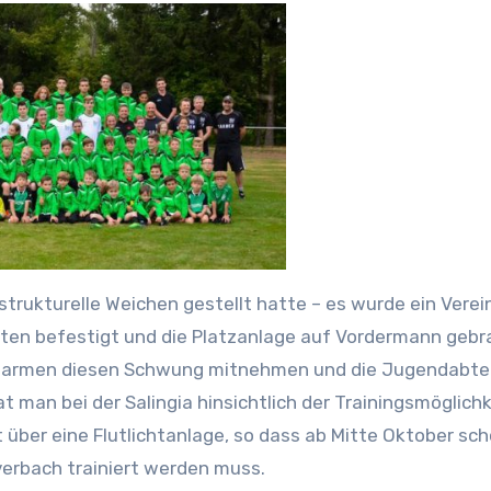
strukturelle Weichen gestellt hatte – es wurde ein Vere
iten befestigt und die Platzanlage auf Vordermann gebr
in Barmen diesen Schwung mitnehmen und die Jugendabte
 man bei der Salingia hinsichtlich der Trainingsmöglich
 über eine Flutlichtanlage, so dass ab Mitte Oktober sc
erbach trainiert werden muss.