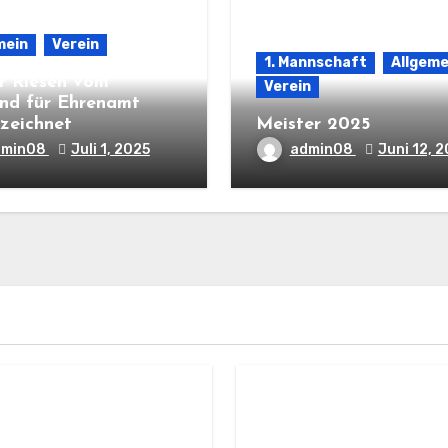
mein
Verein
1. Mannschaft
Allgeme
r Riesen vom
Verein
nd für Ehrenamt
zeichnet
Meister 2025
dmin08
Juli 1, 2025
admin08
Juni 12, 