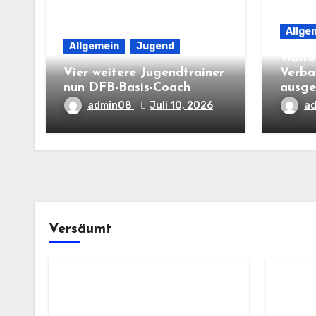
Allge
Allgemein
Jugend
Walte
Vier weitere Jugendtrainer
Verba
nun DFB-Basis-Coach
ausge
admin08
Juli 10, 2026
a
Versäumt