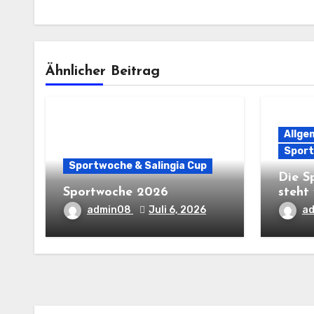
Ähnlicher Beitrag
Allge
Sport
Sportwoche & Salingia Cup
Die S
Sportwoche 2026
steht 
admin08
Juli 6, 2026
a