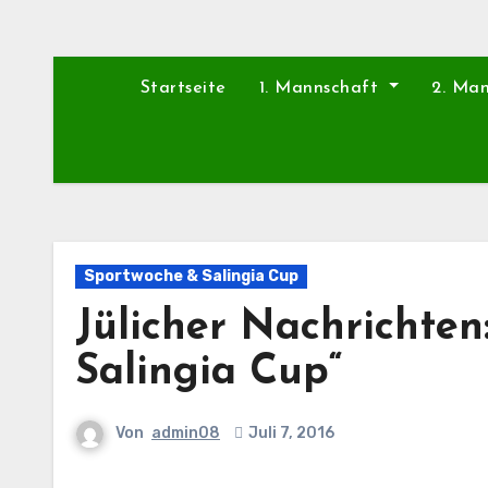
Startseite
1. Mannschaft
2. Ma
Sportwoche & Salingia Cup
Jülicher Nachrichte
Salingia Cup“
Von
admin08
Juli 7, 2016