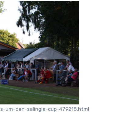
ts-um-den-salingia-cup-479218.html