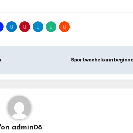
n
Sportwoche kann beginn
Von
admin08