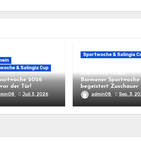
Sportwoche & Salingia C
mein
Spannendes Testspiel 
woche & Salingia Cup
deutliches Finale:
portwoche 2026
Barmener Sportwoche
vor der Tür!
begeistert Zuschauer
dmin08
Juli 3, 2026
admin08
Sep. 3, 2