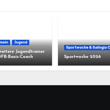
emein
Jugend
Sportwoche & Salingia 
weitere Jugendtrainer
DFB-Basis-Coach
Sportwoche 2026