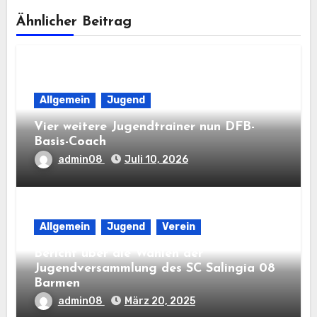
Ähnlicher Beitrag
Allgemein
Jugend
Vier weitere Jugendtrainer nun DFB-
Basis-Coach
admin08
Juli 10, 2026
Allgemein
Jugend
Verein
Bericht über die Wahlen der
Jugendversammlung des SC Salingia 08
Barmen
admin08
März 20, 2025