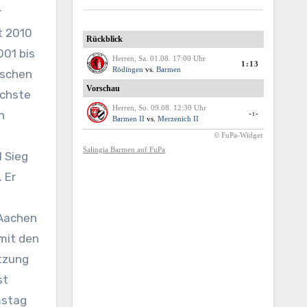
r
t 2010
001 bis
ischen
ichste
h
 Sieg
 Er
 Aachen
 mit den
etzung
st
mstag