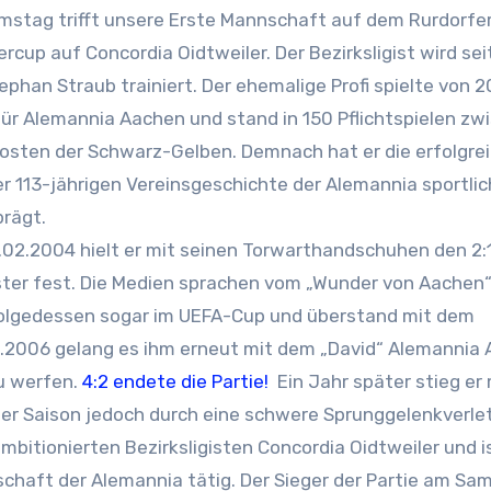
mstag trifft unsere Erste Mannschaft auf dem Rurdorfe
cup auf Concordia Oidtweiler. Der Bezirksligist wird sei
ephan Straub trainiert. Der ehemalige Profi spielte von 2
ür Alemannia Aachen und stand in 150 Pflichtspielen zw
osten der Schwarz-Gelben. Demnach hat er die erfolgre
er 113-jährigen Vereinsgeschichte der Alemannia sportlic
rägt.
02.2004 hielt er mit seinen Torwarthandschuhen den 2:1
er fest. Die Medien sprachen vom „Wunder von Aachen“.
nfolgedessen sogar im UEFA-Cup und überstand mit dem
2.2006 gelang es ihm erneut mit dem „David“ Alemannia
u werfen.
4:2 endete die Partie!
Ein Jahr später stieg er
 der Saison jedoch durch eine schwere Sprunggelenkverl
mbitionierten Bezirksligisten Concordia Oidtweiler und i
nschaft der Alemannia tätig. Der Sieger der Partie am Sa