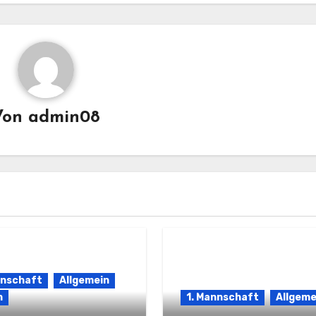
Von
admin08
nnschaft
Allgemein
n
1. Mannschaft
Allgeme