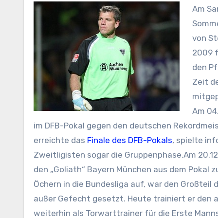
Am
Sa
Sommer
von St
2009 f
den Pf
Zeit d
mitgep
Am 04.
im DFB-Pokal gegen den deutschen Rekordmeist
erreichte das
Finale des DFB-Pokals
, spielte i
Zweitligisten sogar die Gruppenphase.Am 20.1
den „Goliath“ Bayern München aus dem Pokal z
Öchern in die Bundesliga auf, war den Großteil
außer Gefecht gesetzt. Heute trainiert er den a
weiterhin als Torwarttrainer für die Erste Man