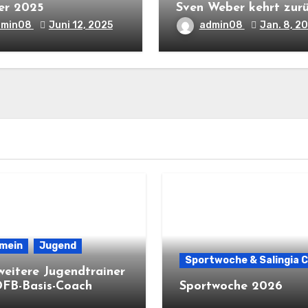
er 2025
Sven Weber kehrt zur
dmin08
Juni 12, 2025
admin08
Jan. 8, 2
emein
Jugend
Sportwoche & Salingia 
weitere Jugendtrainer
DFB-Basis-Coach
Sportwoche 2026