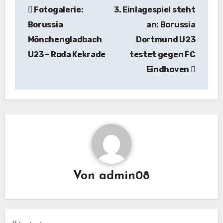
Fotogalerie:
3. Einlagespiel steht
Borussia
an: Borussia
Mönchengladbach
Dortmund U23
U23 – Roda Kekrade
testet gegen FC
Eindhoven
Von
admin08