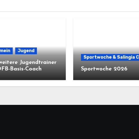
emein
Jugend
Sportwoche & Salingia 
weitere Jugendtrainer
DFB-Basis-Coach
Sportwoche 2026