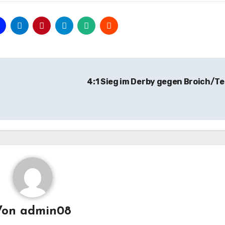
4:1 Sieg im Derby gegen Broich/T
Von
admin08