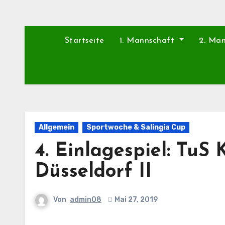
Startseite
1. Mannschaft
2. Ma
Allgemein
Sportwoche & Salingia Cup
4. Einlagespiel: TuS
Düsseldorf II
Von
admin08
Mai 27, 2019