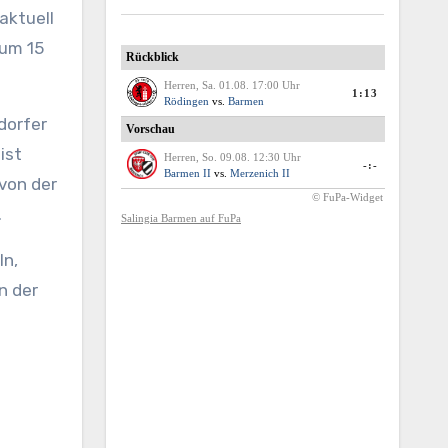
 um 15
dorfer
ist
 von der
.
ln,
n der