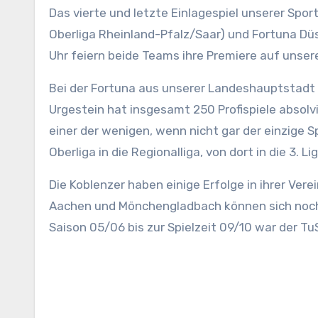
Das vierte und letzte Einlagespiel unserer Sportwoche werden der ehemalige Bundesligist TuS Koblenz (aktuell
Oberliga Rheinland-Pfalz/Saar) und Fortuna Düs
Uhr feiern beide Teams ihre Premiere auf unse
Bei der Fortuna aus unserer Landeshauptstadt 
Urgestein hat insgesamt 250 Profispiele absolvie
einer der wenigen, wenn nicht gar der einzige S
Oberliga in die Regionalliga, von dort in die 3. L
Die Koblenzer haben einige Erfolge in ihrer Vere
Aachen und Mönchengladbach können sich noch g
Saison 05/06 bis zur Spielzeit 09/10 war der TuS