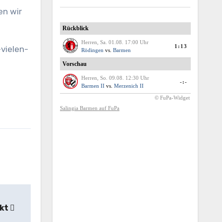
en wir
vielen-
akt