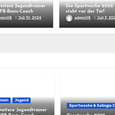
weitere Jugendtrainer
Die Sportwoche 2026
FB-Basis-Coach
steht vor der Tür!
dmin08
Juli 10, 2026
admin08
Juli 3, 20
emein
Jugend
Sportwoche & Salingia 
weitere Jugendtrainer