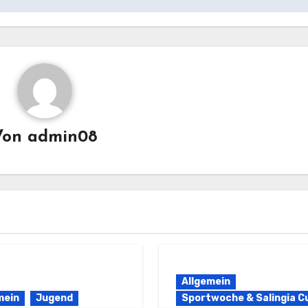
Von
admin08
Allgemein
mein
Jugend
Sportwoche & Salingia C