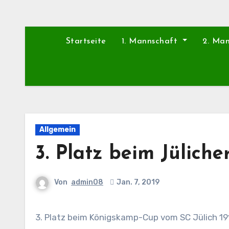
Startseite
1. Mannschaft
2. Ma
Allgemein
3. Platz beim Jüliche
Von
admin08
Jan. 7, 2019
3. Platz beim Königskamp-Cup vom SC Jülich 19