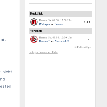
 mit
i nicht
und
ersten