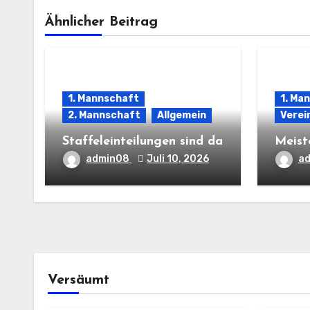
Ähnlicher Beitrag
1. Mannschaft
1. Ma
2. Mannschaft
Allgemein
Verei
Staffeleinteilungen sind da
Meist
admin08
Juli 10, 2026
a
Versäumt