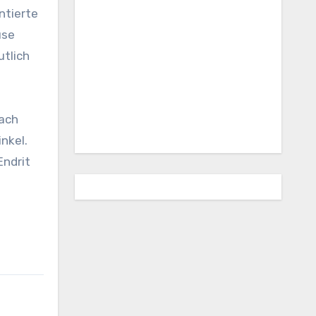
ntierte
use
utlich
Nach
nkel.
Endrit