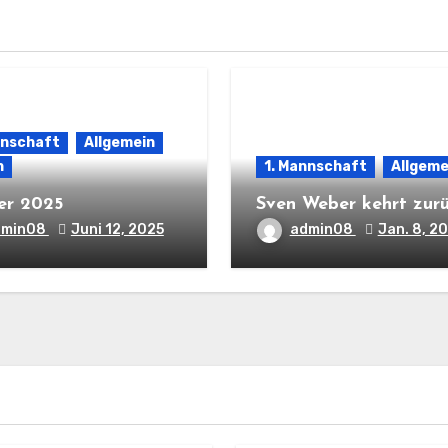
nnschaft
Allgemein
n
1. Mannschaft
Allgeme
er 2025
Sven Weber kehrt zur
dmin08
Juni 12, 2025
admin08
Jan. 8, 2