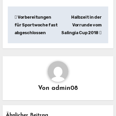
Beitragsnavigation
Vorbereitungen
Halbzeit in der
für Sportwoche fast
Vorrunde vom
abgeschlossen
Salingia Cup 2018
Von
admin08
Ähnlicher Beitrag