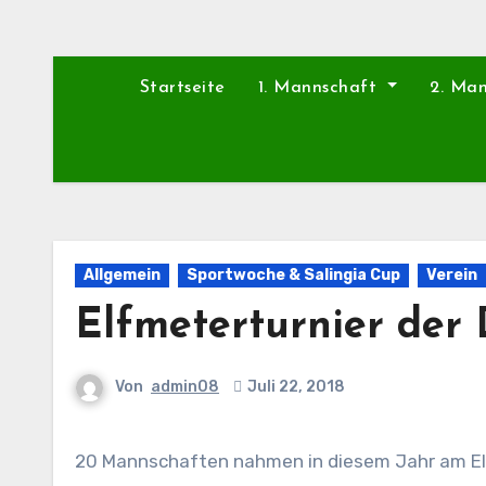
Startseite
1. Mannschaft
2. Ma
Allgemein
Sportwoche & Salingia Cup
Verein
Elfmeterturnier der 
Von
admin08
Juli 22, 2018
20 Mannschaften nahmen in diesem Jahr am Elfmeterschießen für Dorfvereine durch. Das Team „Alte