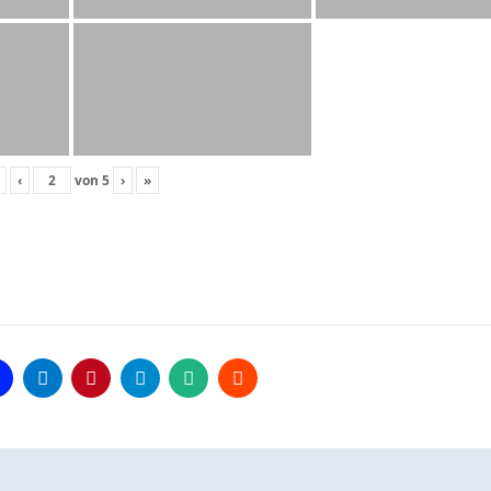
‹
von
5
›
»