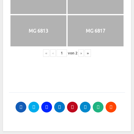
MG 6813
MG 6817
«
‹
von
2
›
»