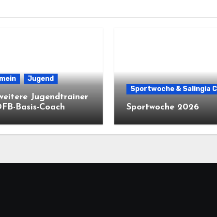
emein
Jugend
Sportwoche & Salingia 
weitere Jugendtrainer
DFB-Basis-Coach
Sportwoche 2026