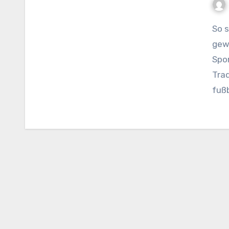
So sehen Sieger aus: Alte Herren Viktoria Koslar
gew
Spo
Trad
fußb