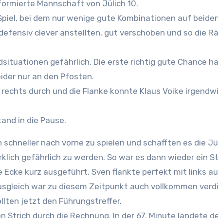
uformierte Mannschaft von Jülich 10.
Spiel, bei dem nur wenige gute Kombinationen auf beide
efensiv clever anstellten, gut verschoben und so die 
dsituationen gefährli
ch. Die erste richtig gute Chance h
eider nur an den Pfosten.
rechts durch und die Flanke konnte Klaus Voike irgendwi
and in die Pause.
rklich gefährlich zu werden. So war es dann wieder ein S
e Ecke kurz ausgeführt, Sven flankte perfekt mit links auf
 Ausgleich war zu diesem Zeitpunkt auch vollkommen verd
lten jetzt den Führungstreffer.
n Strich durch die Rechnung. In der 67. Minute landete de