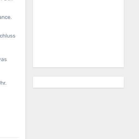
ance.
chluss
was
hr.