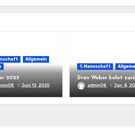
nnschaft
Allgemein
n
1. Mannschaft
Allgeme
er 2025
Sven Weber kehrt zur
dmin08
Juni 12, 2025
admin08
Jan. 8, 2