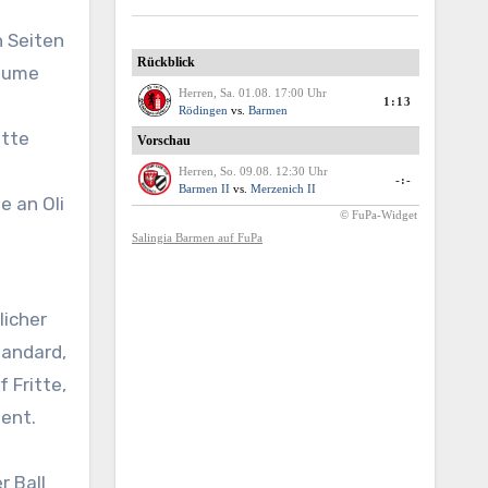
n Seiten
Räume
atte
e an Oli
tandard,
 Fritte,
ient.
r Ball