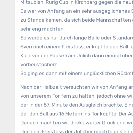
Mitsubishi Rurig Cup in Kirchberg gegen die ne
Es war von Anfang an ein sehr ausgeglichenes 
zu Stande kamen, da sich beide Mannschaften d
sehr eng machten.
So wurde es nur durch lange Bälle oder Standar
Sven nach einem Freistoss, er köpfte den Ball l
Kurz vor der Pause kam Jülich dann einmal über 
vorbei stochern.
So ging es dann mit einem unglücklichen Rückst
Nach der Halbzeit versuchten wir von Anfang an schneller nach vorne zu spielen und schafften es die Jülicher
von unserem Tor fern zu halten, jedoch ohne wi
der in der 57. Minute den Ausgleich brachte. Ein
der den Ball aus 16 Metern ins Tor köpfte. Der
Danach machten wir direkt weiter Druck und wol
Doch ein Freistoss der Jülicher machte uns eine