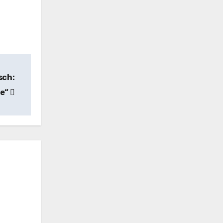
sch:
te“