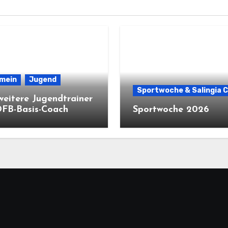
emein
Jugend
Sportwoche & Salingia 
weitere Jugendtrainer
DFB-Basis-Coach
Sportwoche 2026