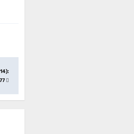
14):
 77