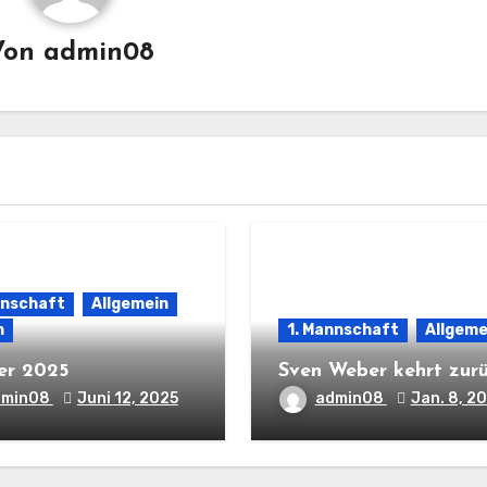
Von
admin08
nnschaft
Allgemein
n
1. Mannschaft
Allgeme
er 2025
Sven Weber kehrt zur
dmin08
Juni 12, 2025
admin08
Jan. 8, 2