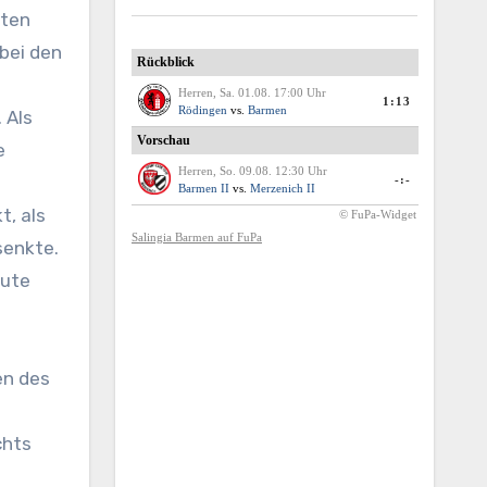
bei den
 Als
e
t, als
senkte.
eute
en des
chts