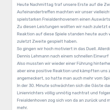
Heute Nachmittag traf unsere Erste auf die Zweitvertretung der Borussia aus Freialdenhoven. Beim ersten
Aufeinandertreffen machten wir unser vielleich
spielstarken Freialdenhovenern einen Auswärt
Zu diesen Leistungen wollten wir nach zuletzt
Reaktion auf diese Spiele standen heute auch w
zuletzt Zweite gespielt haben.
So gingen wir hoch motiviert in das Duell. Alle
Dennis Lehmann nach einem schnellen Einwurf fr
Also mussten wir wieder einer Führung hinterher
aber eine positive Reaktion und kämpften uns z
angemeckert, so hatte man auch mehr vom Spie
In der 30. Minute schwächten sich die Gäste da
Linienrichters völlig unnötig nachtrat und folge
Freialdenhoven zog sich von da an zurück und m
mehr.