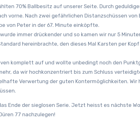
fühlten 70% Ballbesitz auf unserer Seite. Durch geduldig
ch vorne. Nach zwei gefährlichen Distanzschüssen von 
be von Peter in der 67. Minute einköpfte.
t wurde immer drückender und so kamen wir nur 5 Minute
 Standard hereinbrachte, den dieses Mal Karsten per Kopf
oven komplett auf und wollte unbedingt noch den Punkt
hr, da wir hochkonzentriert bis zum Schluss verteidigt
elhafte Verwertung der guten Kontermöglichkeiten. Wir
müssen.
as Ende der sieglosen Serie. Jetzt heisst es nächste W
Düren 77 nachzulegen!