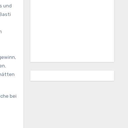
es und
Basti
n
gewinn,
en.
 hätten
oche bei