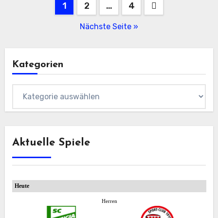
Beitragsnavigation
1
2
…
4
Nächste Seite »
Kategorien
Kategorien
Aktuelle Spiele