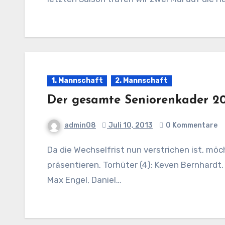
1. Mannschaft
2. Mannschaft
Der gesamte Seniorenkader 20
admin08
Juli 10, 2013
0 Kommentare
Da die Wechselfrist nun verstrichen ist, möchten wir den gesamten Seniorenkader der Saison 2013/2014
präsentieren. Torhüter (4): Keven Bernhardt, 
Max Engel, Daniel…