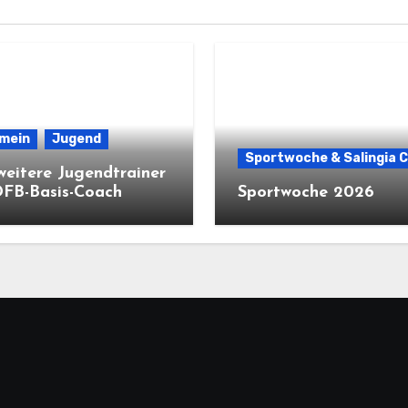
emein
Jugend
Sportwoche & Salingia 
weitere Jugendtrainer
DFB-Basis-Coach
Sportwoche 2026