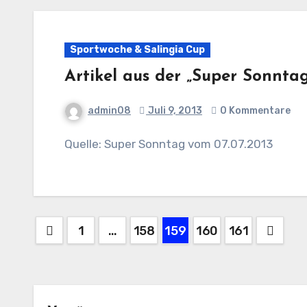
Sportwoche & Salingia Cup
Artikel aus der „Super Sonnta
admin08
Juli 9, 2013
0 Kommentare
Quelle: Super Sonntag vom 07.07.2013
Beitragsnavigation
1
…
158
159
160
161