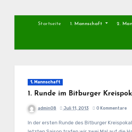
Startseite
1. Mannschaft
2. Ma
1. Mannschaft
1. Runde im Bitburger Kreispok
admin08
Juli 11, 2013
0 Kommentare
In der ersten Runde des Bitburger Kreispokals trifft unsere 1. Mannschaft auf den Hambacher SV. In der
letzten Saison trafen wir zwei Mal auf die